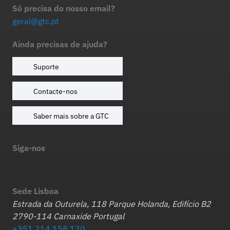
Só precisa do nosso email?
geral@gtc.pt
Ainda precisas de ajuda?
Suporte
Contacte-nos
Saber mais sobre a GTC
Siga-nos
Sede Lisboa
Estrada da Outurela, 118 Parque Holanda, Edifício B2
2790-114 Carnaxide Portugal
+351 214 158 120