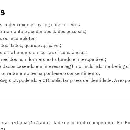
es
es podem exercer os seguintes direitos:
 tratamento e aceder aos dados pessoais;
os ou incompletos;
o dos dados, quando aplicável;
te o tratamento em certas circunstâncias;
ornecidos num formato estruturado e interoperável;
e dados baseado em interesse legítimo, incluindo marketing di
 o tratamento tenha por base o consentimento.
fo@gtc.pt, podendo a GTC solicitar prova de identidade. A re
sentar reclamação à autoridade de controlo competente. Em Por
PD)