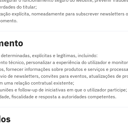
ssegurar o funcionamento seguro do website, prevenir fraudes
erdades do titular;
rização explícita, nomeadamente para subscrever newsletters
momento.
amento
determinadas, explícitas e legítimas, incluindo:
nto técnico, personalizar a experiência do utilizador e monito
os, fornecer informações sobre produtos e serviços e processa
nvio de newsletters, convites para eventos, atualizações de 
 uma relação contratual existente;
uniões e follow-up de iniciativas em que o utilizador participe;
idade, fiscalidade e resposta a autoridades competentes.
dos