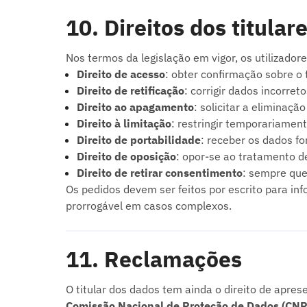
10. Direitos dos titular
Nos termos da legislação em vigor, os utilizador
Direito de acesso
: obter confirmação sobre o
Direito de retificação
: corrigir dados incorret
Direito ao apagamento
: solicitar a eliminaçã
Direito à limitação
: restringir temporariamen
Direito de portabilidade
: receber os dados f
Direito de oposição
: opor-se ao tratamento d
Direito de retirar consentimento
: sempre que
Os pedidos devem ser feitos por escrito para in
prorrogável em casos complexos.
11. Reclamações
O titular dos dados tem ainda o direito de apre
Comissão Nacional de Proteção de Dados (CN