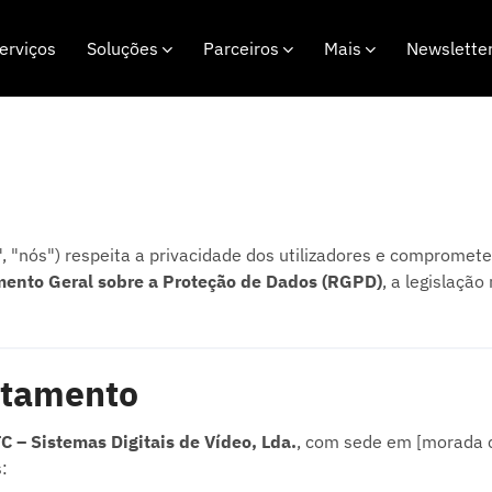
erviços
Soluções
Parceiros
Mais
Newslette
, "nós") respeita a privacidade dos utilizadores e compromet
ento Geral sobre a Proteção de Dados (RGPD)
, a legislação
atamento
C – Sistemas Digitais de Vídeo, Lda.
, com sede em [morada co
: