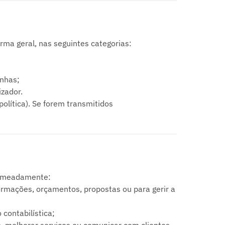
ma geral, nas seguintes categorias:
anhas;
izador.
olítica). Se forem transmitidos
nomeadamente:
ormações, orçamentos, propostas ou para gerir a
contabilística;