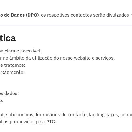
ão de Dados (DPO)
, os respetivos contactos serão divulgados n
tica
ma clara e acessível:
 no âmbito da utilização do nosso website e serviços;
os tratamos;
tratamento;
os dados;
o.
pt
, subdomínios, formulários de contacto, landing pages, com
nhas promovidas pela GTC.