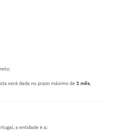
reto;
sposta será dada no prazo máximo de
1 mês
,
tugal, a entidade é a: