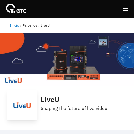
Início
Parceiros
LiveU
Back
Back
LiveU
Shaping the future of live video