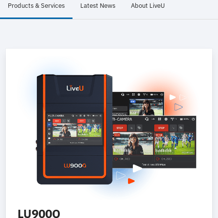
Products & Services
Latest News
About LiveU
LU900Q