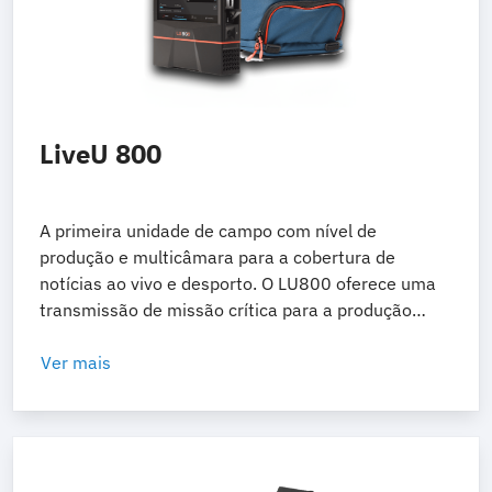
LiveU 800
A primeira unidade de campo com nível de
produção e multicâmara para a cobertura de
notícias ao vivo e desporto. O LU800 oferece uma
transmissão de missão crítica para a produção
global de notícias e produções ao vivo em 5G
nativas.
Ver mais