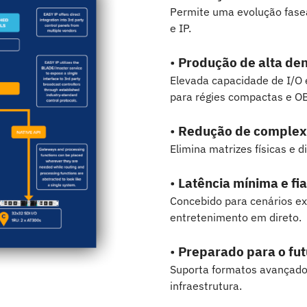
Permite uma evolução fase
e IP.
•
Produção de alta den
Elevada capacidade de I/O
para régies compactas e OB
•
Redução de complex
Elimina matrizes físicas e d
•
Latência mínima e fi
Concebido para cenários ex
entretenimento em direto.
•
Preparado para o fut
Suporta formatos avançado
infraestrutura.