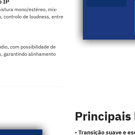
o IP
istura mono/estéreo, mix-
, controlo de loudness, entre
udio, com possibilidade de
s, garantindo alinhamento
Principais
•
Transição suave e es