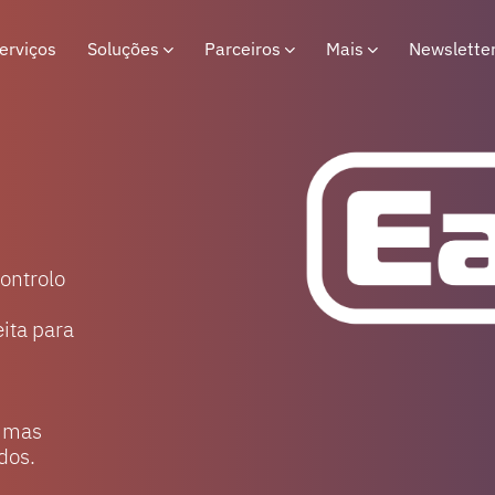
erviços
Soluções
Parceiros
Mais
Newslette
controlo
ita para
s mas
dos.