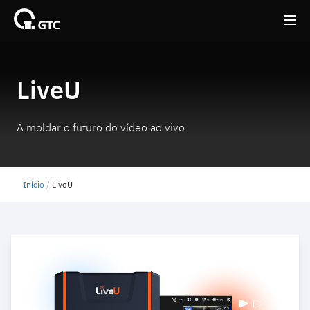
Back
Back
LiveU
A moldar o futuro do vídeo ao vivo
Início
LiveU