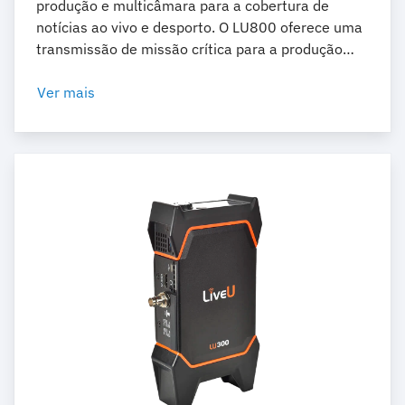
produção e multicâmara para a cobertura de
notícias ao vivo e desporto. O LU800 oferece uma
transmissão de missão crítica para a produção
global de notícias e produções ao vivo em 5G
nativas.
Ver mais