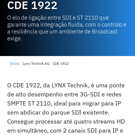
CDE 1922
O elo de ligação entre SDI e ST 2110 que
garante uma integração fluida, com o controlo e
a resiliência que um ambiente de Broadcast
exige.
Início
Lynx Technik AG
CDE 1922
O CDE 1922, da LYNX Technik, é uma ponte
de alto desempenho entre 3G-SDI e redes
SMPTE ST 2110, ideal para migrar para IP
sem abdicar do parque SDI existente.
Consegue processar até quatro streams HD
em simultâneo, com 2 canais SDI para IP e