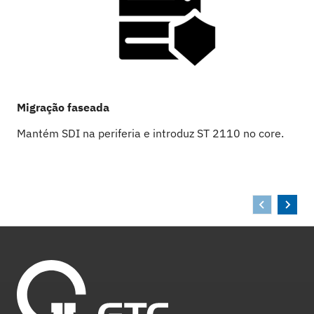
Migração faseada
A
Mantém SDI na periferia e introduz ST 2110 no core.
I
e