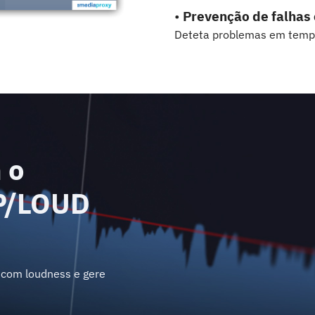
•
Prevenção de falhas c
Deteta problemas em tempo 
 o
P/LOUD
 com loudness e gere