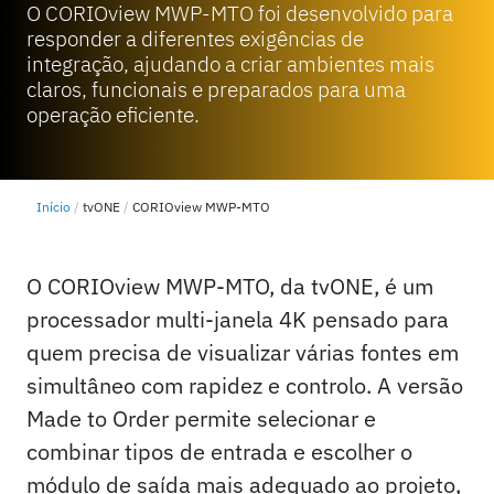
O CORIOview MWP-MTO foi desenvolvido para
responder a diferentes exigências de
integração, ajudando a criar ambientes mais
claros, funcionais e preparados para uma
operação eficiente.
Início
tvONE
CORIOview MWP-MTO
O CORIOview MWP-MTO, da tvONE, é um
processador multi-janela 4K pensado para
quem precisa de visualizar várias fontes em
simultâneo com rapidez e controlo. A versão
Made to Order permite selecionar e
combinar tipos de entrada e escolher o
módulo de saída mais adequado ao projeto,