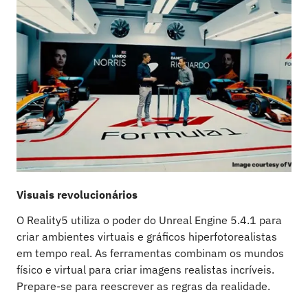
Visuais revolucionários
N
O Reality5 utiliza o poder do Unreal Engine 5.4.1 para
C
criar ambientes virtuais e gráficos hiperfotorealistas
R
em tempo real. As ferramentas combinam os mundos
b
físico e virtual para criar imagens realistas incríveis.
e
Prepare-se para reescrever as regras da realidade.
u