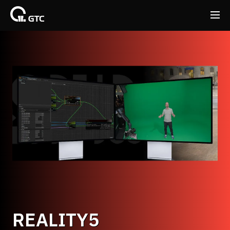
Back
Back
REALITY5