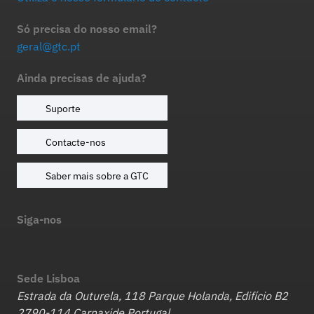
Só precisa do nosso email?
geral@gtc.pt
Ainda precisas de ajuda?
Suporte
Contacte-nos
Saber mais sobre a GTC
Siga-nos
Sede Lisboa
Estrada da Outurela, 118 Parque Holanda, Edifício B2
2790-114 Carnaxide Portugal