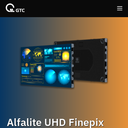
Back
Back
Alfalite UHD Finepix