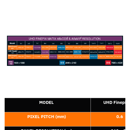
MODEL
UHD Finepix 
PIXEL PITCH
(mm)
0.6