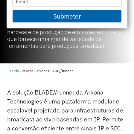
your
produção de base IP
email
Submeter
BLADE//runner é um conjunto de software e
hardware de produção de emissões em direto
que fornece uma grande variedade de
ferramentas para produções Broadcast.
Início
arkona
arkona BLADE//runner
A solução BLADE//runner da Arkona
Technologies é uma plataforma modular e
escalável projetada para infraestruturas de
broadcast ao vivo baseadas em IP. Permite
a conversão eficiente entre sinais IP e SDI,