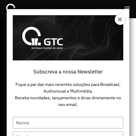
Back
Back
Subscreva a nossa Newsletter
Fique a par das mais recentes soluções para Broadcast,
Audiovisual e Multimédia.
Ecosistema de
Receba novidades, lançamentos e dicas diretamente no
seu email.
hardware e software de
última geração para
Type
your
infraestrutura de
name
Type