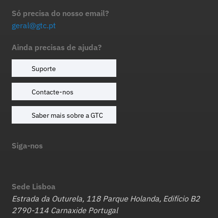
Só precisa do nosso email?
geral@gtc.pt
Ainda precisas de ajuda?
Suporte
Contacte-nos
Saber mais sobre a GTC
Siga-nos
Sede Lisboa
Estrada da Outurela, 118 Parque Holanda, Edifício B2
2790-114 Carnaxide Portugal